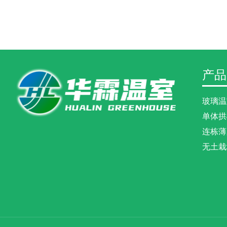
产品
玻璃温
单体拱
连栋薄
无土栽