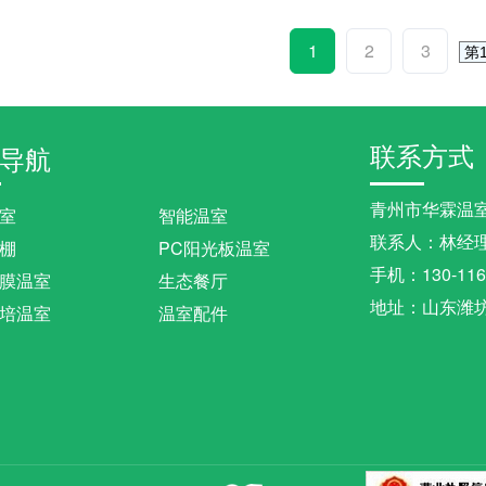
1
2
3
联系方式
导航
青州市华霖温
室
智能温室
联系人：林经
棚
PC阳光板温室
手机：130-116
膜温室
生态餐厅
地址：山东潍
培温室
温室配件