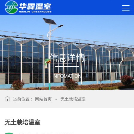
信
息
详
情
INFOMATION
当前位置：
网站首页
-
无土栽培温室
无土栽培温室