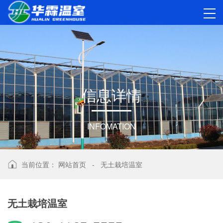
信
息
详
情
INFOMATION
当前位置：
网站首页
-
无土栽培温室
无土栽培温室