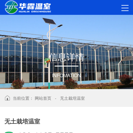
信
息
详
情
INFOMATION
当前位置：
网站首页
-
无土栽培温室
无土栽培温室